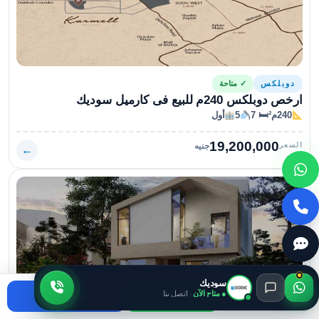
دوبلكس
✓ متاحة
ارخص دوبلكس 240م للبيع فى كارميل سوديك
240م²
🛏 7
5
أول
19,200,000
السعر
جنيه
←
سوديك
● متاح الآن
· اتصل بنا
اتصال
واتساب
استفسر