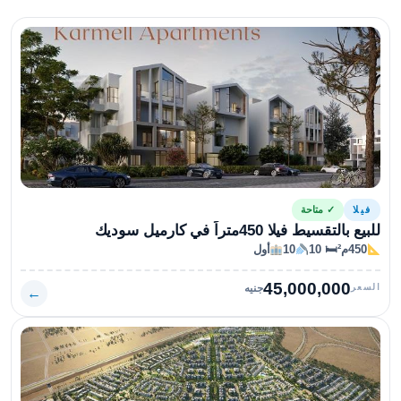
فيلا
✓ متاحة
للبيع بالتقسيط فيلا 450متراً في كارميل سوديك
450م²
🛏 10
10
أول
45,000,000
السعر
جنيه
←