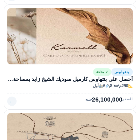
بنتهاوس
✓ متاحة
أحصل على بنتهاوس كارميل سوديك الشيخ زايد بمساحة 290متراً
290م²
🛏 8
6
أول
26,100,000
السعر
جنيه
←