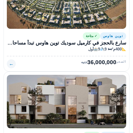
توين هاوس
✓ متاحة
سارع بالحجز في كارميل سوديك توين هاوس تبدأ مساحاتها من 400متر
400م²
🛏 9
9
أول
36,000,000
السعر
جنيه
←