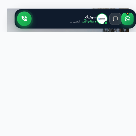
سوديك
● متاح الآن
· اتصل بنا