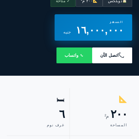
دوبلكس
٢٠٠ م²
✓ متاحة
السعر
١٦,٠٠٠,٠٠٠
جنيه
اتصل الآن
واتساب
🛏
٦
٢٠٠
م²
المساحة
غرف نوم