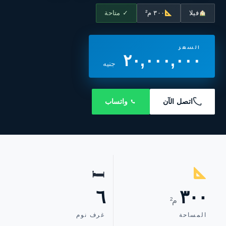
فيلا
٣٠٠ م²
✓ متاحة
السعر
٢٠,٠٠٠,٠٠٠
جنيه
اتصل الآن
واتساب
🛏
٦
٣٠٠
م²
المساحة
غرف نوم