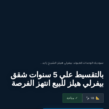
سوديك
·
الوحدات
·
كمبوند بيفرلي هيلز الشيخ زايد...
بالتقسيط علي 5 سنوات شقق
بيفرلي هيلز للبيع انتهز الفرصة
١٥٠ م²
✓ متاحة