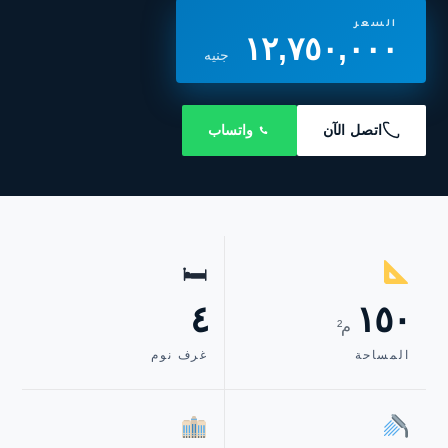
السعر
١٢,٧٥٠,٠٠٠
جنيه
اتصل الآن
واتساب
🛏
٤
١٥٠
م²
المساحة
غرف نوم