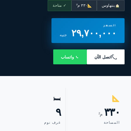
بنتهاوس
٣٣٠ م²
✓ متاحة
السعر
٢٩,٧٠٠,٠٠٠
جنيه
اتصل الآن
واتساب
🛏
٩
٣٣٠
م²
المساحة
غرف نوم