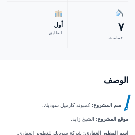
٧
أول
الطابق
حمامات
الوصف
إ
سم المشروع:
كمبوند كارميل سوديك.
موقع المشروع:
الشيخ زايد.
إسم المطور العقاري:
شركة سوديك للتطوير العقاري.