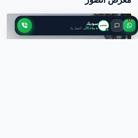
سوديك
● متاح الآن
· اتصل بنا