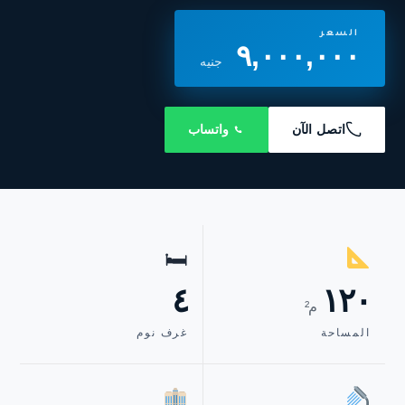
السعر
٩,٠٠٠,٠٠٠
جنيه
اتصل الآن
واتساب
🛏
٤
١٢٠
م²
المساحة
غرف نوم