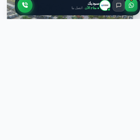
سوديك
● متاح الآن
· اتصل بنا