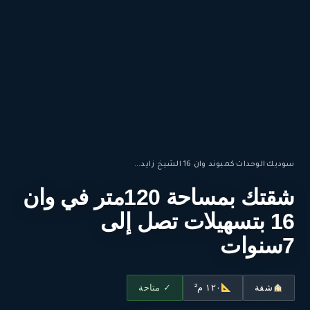
سوديك
·
الوحدات
·
كمبوند وان 16 الشيخ زايد...
شقتك بمساحة 120متر في وان
16 بتسهيلات تصل إلى
7سنوات
شقة
١٢٠ م²
✓ متاحة