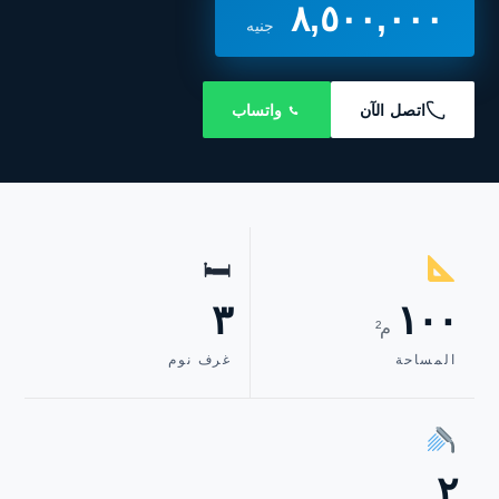
٨,٥٠٠,٠٠٠
جنيه
اتصل الآن
واتساب
🛏
٣
١٠٠
م²
المساحة
غرف نوم
٢