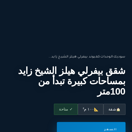
سوديك
·
الوحدات
·
كمبوند بيفرلي هيلز الشيخ زايد...
شقق بيفرلي هيلز الشيخ زايد
بمساحات كبيرة تبدأ من
100متر
شقة
١٠٠ م²
✓ متاحة
السعر