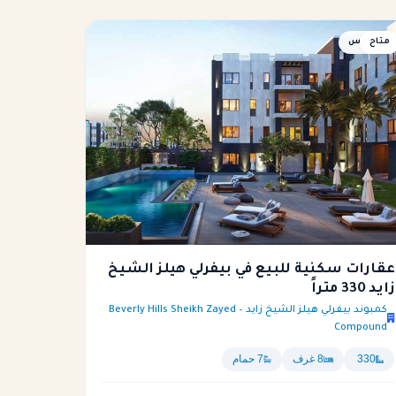
متاح
بنتهاوس
عقارات سكنية للبيع في بيفرلي هيلز الشيخ
زايد 330 متراً
كمبوند بيفرلي هيلز الشيخ زايد – Beverly Hills Sheikh Zayed
Compound
330
8 غرف
7 حمام