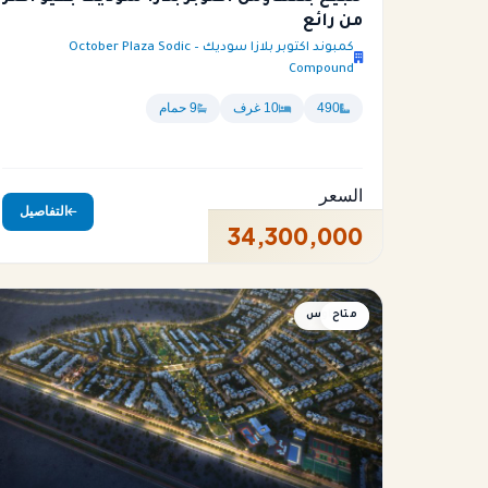
من رائع
كمبوند اكتوبر بلازا سوديك – October Plaza Sodic
Compound
490
10 غرف
9 حمام
السعر
التفاصيل
34,300,000
متاح
بنتهاوس