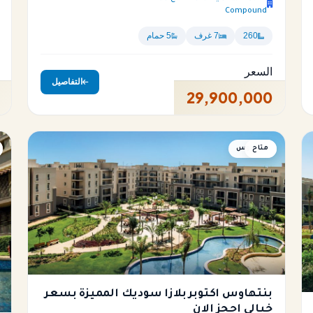
Compound
260
7 غرف
5 حمام
السعر
التفاصيل
29,900,000
متاح
بنتهاوس
بنتهاوس اكتوبر بلازا سوديك المميزة بسعر
خيالي احجز الان