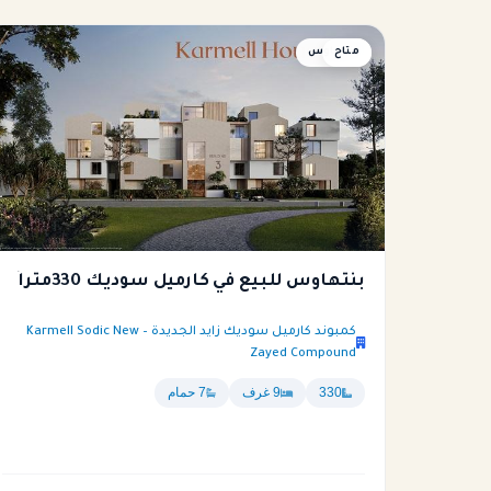
متاح
بنتهاوس
بنتهاوس للبيع في كارميل سوديك 330متراً
كمبوند كارميل سوديك زايد الجديدة – Karmell Sodic New
Zayed Compound
330
9 غرف
7 حمام