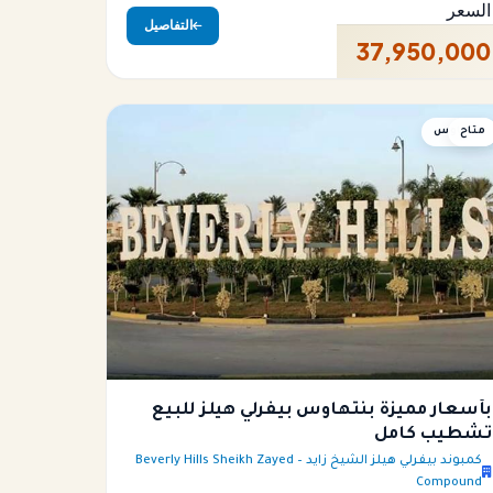
السعر
التفاصيل
37,950,000
متاح
بنتهاوس
بأسعار مميزة بنتهاوس بيفرلي هيلز للبيع
تشطيب كامل
كمبوند بيفرلي هيلز الشيخ زايد – Beverly Hills Sheikh Zayed
Compound