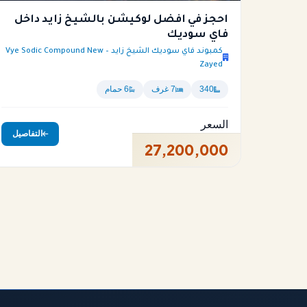
احجز في افضل لوكيشن بالشيخ زايد داخل
فاي سوديك
كمبوند فاي سوديك الشيخ زايد – Vye Sodic Compound New
Zayed
340
7 غرف
6 حمام
السعر
التفاصيل
27,200,000