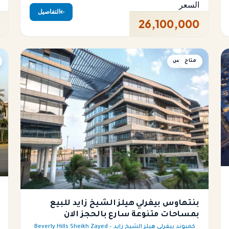
السعر
التفاصيل
26,100,000
متاح
بنتهاوس
بنتهاوس بيفرلي هيلز الشيخ زايد للبيع
بمساحات متنوعة سارع بالحجز الان
كمبوند بيفرلي هيلز الشيخ زايد – Beverly Hills Sheikh Zayed