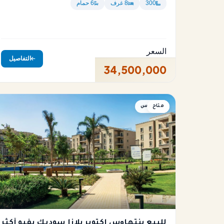
300
8 غرف
6 حمام
السعر
التفاصيل
34,500,000
متاح
بنتهاوس
للبيع بنتهاوس اكتوبر بلازا سوديك بفيو أكثر