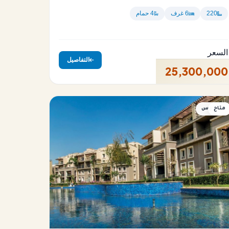
220
6 غرف
4 حمام
السعر
التفاصيل
25,300,000
متاح
بنتهاوس