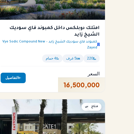
امتلك دوبلكس داخل كمبوند فاي سوديك
الشيخ زايد
كمبوند فاي سوديك الشيخ زايد – Vye Sodic Compound New
Zayed
220
5 غرف
4 حمام
السعر
التفاصيل
16,500,000
متاح
دوبلكس