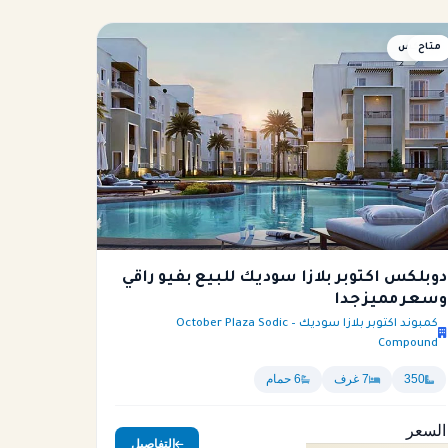
متاح
دوبلكس
دوبلكس اكتوبر بلازا سوديك للبيع بفيو راقي
وسعر مميز جدا
كمبوند اكتوبر بلازا سوديك – October Plaza Sodic
Compound
350
7 غرف
6 حمام
السعر
التفاصيل