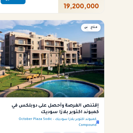
19,200,000
متاح
دوبلكس
إقتنص الفرصة وأحصل على دوبلكس في
كمبوند اكتوبر بلازا سوديك
كمبوند اكتوبر بلازا سوديك – October Plaza Sodic
Compound