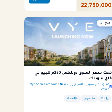
22,750,000
متاح
دوبلكس
تحت سعر السوق دوبلكس 280م للبيع في
فاي سوديك
كمبوند فاي سوديك الشيخ زايد – Vye Sodic Compound New
Zayed
280
6 غرف
4 حمام