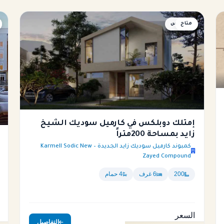
متاح
دوبلكس
إمتلك دوبلكس في كارميل سوديك الشيخ
زايد بمساحة 200متراً
كمبوند كارميل سوديك زايد الجديدة – Karmell Sodic New
Zayed Compound
200
6 غرف
4 حمام
السعر
التفاصيل