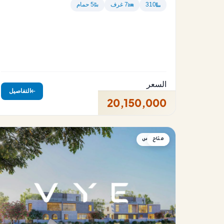
310
7 غرف
5 حمام
السعر
التفاصيل
20,150,000
متاح
دوبلكس