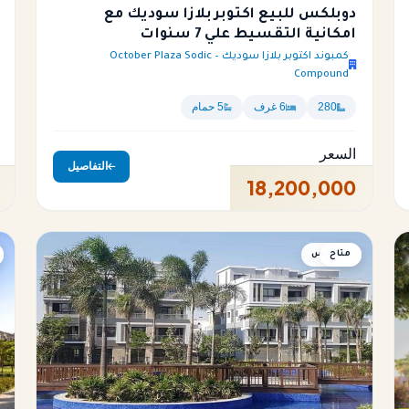
دوبلكس للبيع اكتوبر بلازا سوديك مع
امكانية التقسيط علي 7 سنوات
كمبوند اكتوبر بلازا سوديك – October Plaza Sodic
Compound
280
6 غرف
5 حمام
السعر
التفاصيل
18,200,000
متاح
دوبلكس