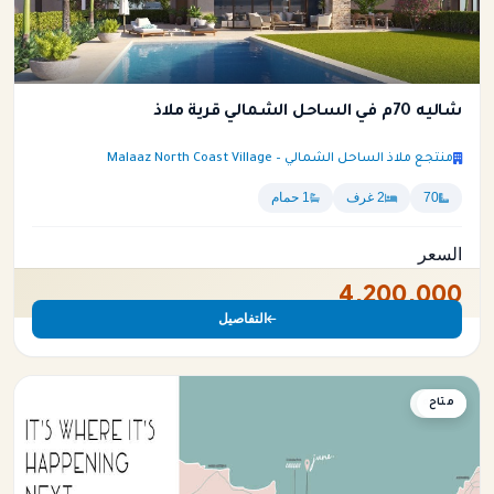
شاليه 70م في الساحل الشمالي قرية ملاذ
منتجع ملاذ الساحل الشمالي – Malaaz North Coast Village
70
2 غرف
1 حمام
السعر
4,200,000
التفاصيل
متاح
شاليه