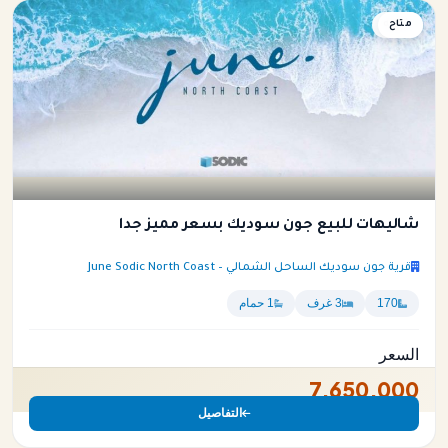
متاح
شاليه
شاليهات للبيع جون سوديك بسعر مميز جدا
قرية جون سوديك الساحل الشمالي – June Sodic North Coast
170
3 غرف
1 حمام
السعر
7,650,000
التفاصيل