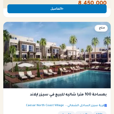
8,450,000
التفاصيل
متاح
شاليه
بمساحة 100 متراً شاليه للبيع في سيزر ايلاند
قرية سيزر الساحل الشمالي – Caesar North Coast Village