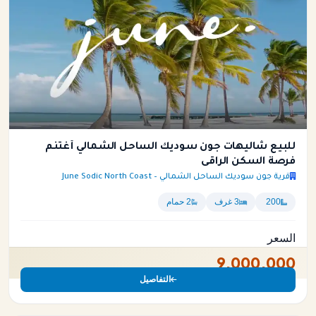
للبيع شاليهات جون سوديك الساحل الشمالي أغتنم
فرصة السكن الراقى
قرية جون سوديك الساحل الشمالي – June Sodic North Coast
200
3 غرف
2 حمام
السعر
9,000,000
التفاصيل