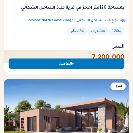
بمساحة 120متر احجز في قرية ملاذ الساحل الشمالي
منتجع ملاذ الساحل الشمالي – Malaaz North Coast Village
120
4 غرف
2 حمام
السعر
7,200,000
التفاصيل
متاح
شاليه