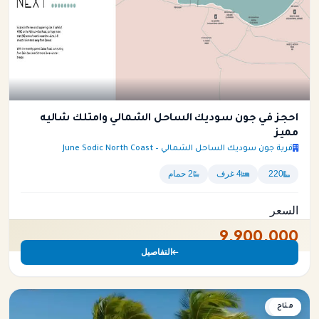
احجز في جون سوديك الساحل الشمالي وامتلك شاليه
مميز
قرية جون سوديك الساحل الشمالي – June Sodic North Coast
220
4 غرف
2 حمام
السعر
9,900,000
التفاصيل
متاح
شاليه