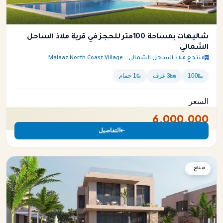
شاليهات بمساحة 100متر للحجز في قرية ملاذ الساحل
الشمالي
منتجع ملاذ الساحل الشمالي – Malaaz North Coast Village
100
3 غرف
1 حمام
السعر
6,000,000
التفاصيل
متاح
شاليه