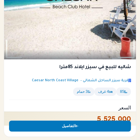
شاليه للبيع في سيزر ايلاند 85متراً
قرية سيزر الساحل الشمالي – Caesar North Coast Village
85
4 غرف
3 حمام
السعر
5,525,000
التفاصيل