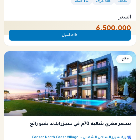
100
3 غرف
1 حمام
السعر
6,500,000
التفاصيل
متاح
شاليه
بسعر مغري شاليه 70م في سيزر ايلاند بفيو رائع
قرية سيزر الساحل الشمالي – Caesar North Coast Village