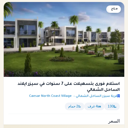
متاح
شاليه
استلام فورى بتسهيلات على 7 سنوات في سيزر ايلاند
الساحل الشمالي
قرية سيزر الساحل الشمالي – Caesar North Coast Village
130
4 غرف
2 حمام
السعر