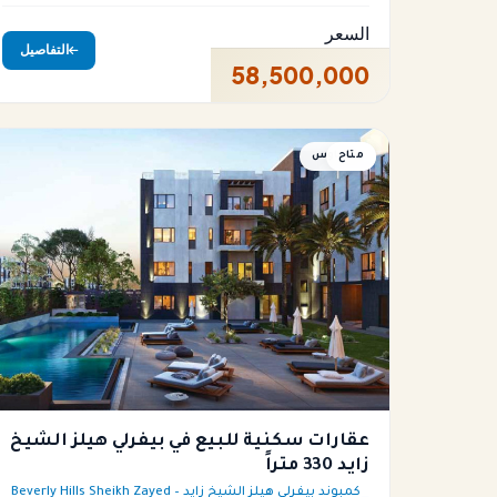
السعر
التفاصيل
58,500,000
متاح
بنتهاوس
عقارات سكنية للبيع في بيفرلي هيلز الشيخ
زايد 330 متراً
كمبوند بيفرلي هيلز الشيخ زايد – Beverly Hills Sheikh Zayed