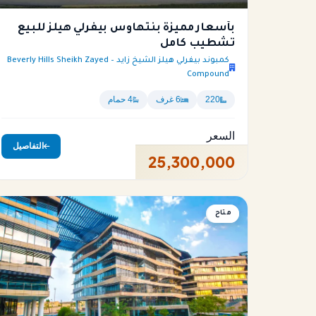
بأسعار مميزة بنتهاوس بيفرلي هيلز للبيع
تشطيب كامل
كمبوند بيفرلي هيلز الشيخ زايد – Beverly Hills Sheikh Zayed
Compound
220
6 غرف
4 حمام
السعر
التفاصيل
25,300,000
متاح
شقة