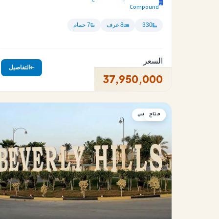
Compound
330
8 غرف
7 حمام
السعر
التفاصيل
37,950,000
متاح
بنتهاوس