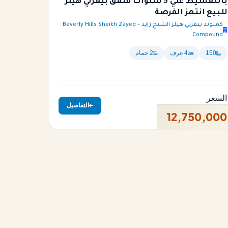
بالتقسيط علي 5 سنوات شقق بيفرلي هيلز
للبيع انتهز الفرصة
كمبوند بيفرلي هيلز الشيخ زايد – Beverly Hills Sheikh Zayed
Compound
150
4 غرف
2 حمام
السعر
التفاصيل
12,750,000