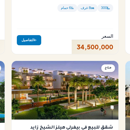
300
8 غرف
6 حمام
السعر
التفاصيل
34,500,000
متاح
شقة
شقق للبيع في بيفرلي هيلز الشيخ زايد