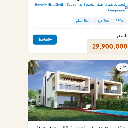
كمبوند بيفرلي هيلز الشيخ زايد – Beverly Hills Sheikh Zayed
Compound
260
7 غرف
5 حمام
السعر
التفاصيل
29,900,000
متاح