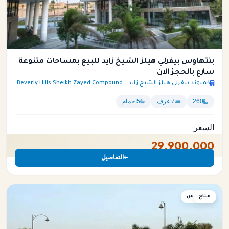
بنتهاوس بيفرلي هيلز الشيخ زايد للبيع بمساحات متنوعة
سارع بالحجز الان
كمبوند بيفرلي هيلز الشيخ زايد – Beverly Hills Sheikh Zayed Compound
260
7 غرف
5 حمام
السعر
29,900,000
التفاصيل
متاح
بنتهاوس