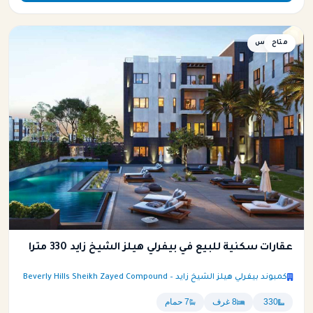
متاح
بنتهاوس
عقارات سكنية للبيع في بيفرلي هيلز الشيخ زايد 330 متراً
كمبوند بيفرلي هيلز الشيخ زايد – Beverly Hills Sheikh Zayed Compound
330
8 غرف
7 حمام