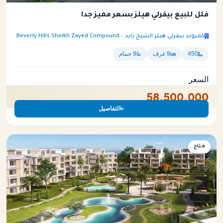
فلل للبيع بيفرلي هيلز بسعر مميز جدا
كمبوند بيفرلي هيلز الشيخ زايد – Beverly Hills Sheikh Zayed Compound
450
9 غرف
9 حمام
السعر
58,500,000
التفاصيل
فيلا
متاح