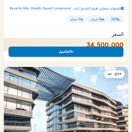
كمبوند بيفرلي هيلز الشيخ زايد – Beverly Hills Sheikh Zayed Compound
300
8 غرف
6 حمام
السعر
34,500,000
التفاصيل
متاح
بنتهاوس