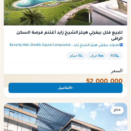
للبيع فلل بيفرلي هيلز الشيخ زايد أغتنم فرصة السكن
الراقى
كمبوند بيفرلي هيلز الشيخ زايد – Beverly Hills Sheikh Zayed Compound
400
8 غرف
8 حمام
السعر
52,000,000
التفاصيل
فيلا
متاح