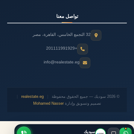
تواصل معنا
32 التجمع الخامس، القاهرة، مصر
+201111991929
info@realestate.eg
© 2026 سوديك — جميع الحقوق محفوظة
|
realestate.eg
|
تصميم وتسويق وإدارة
Mohamed Nasser
سوديك