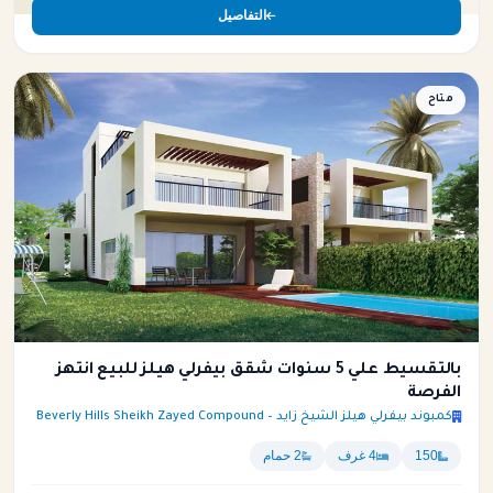
التفاصيل
متاح
بالتقسيط علي 5 سنوات شقق بيفرلي هيلز للبيع انتهز
الفرصة
كمبوند بيفرلي هيلز الشيخ زايد – Beverly Hills Sheikh Zayed Compound
150
4 غرف
2 حمام