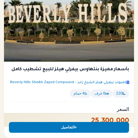
بأسعار مميزة بنتهاوس بيفرلي هيلز للبيع تشطيب كامل
كمبوند بيفرلي هيلز الشيخ زايد – Beverly Hills Sheikh Zayed Compound
220
6 غرف
4 حمام
السعر
25,300,000
التفاصيل