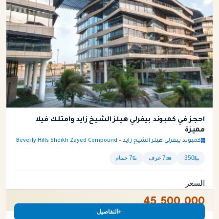
احجز في كمبوند بيفرلي هيلز الشيخ زايد وامتلك فيلا
مميزة
كمبوند بيفرلي هيلز الشيخ زايد – Beverly Hills Sheikh Zayed Compound
350
7 غرف
7 حمام
السعر
45,500,000
التفاصيل