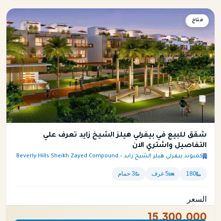
متاح
شقة
شقق للبيع في بيفرلي هيلز الشيخ زايد تعرف علي
التفاصيل واشتري الان
كمبوند بيفرلي هيلز الشيخ زايد – Beverly Hills Sheikh Zayed Compound
180
5 غرف
3 حمام
السعر
15,300,000