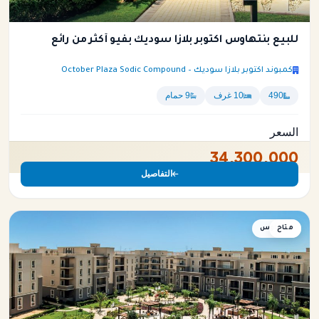
للبيع بنتهاوس اكتوبر بلازا سوديك بفيو أكثر من رائع
كمبوند اكتوبر بلازا سوديك – October Plaza Sodic Compound
490
10 غرف
9 حمام
السعر
34,300,000
التفاصيل
متاح
بنتهاوس