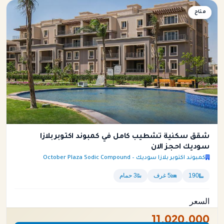
متاح
شقة
شقق سكنية تشطيب كامل في كمبوند اكتوبر بلازا
سوديك احجز الان
كمبوند اكتوبر بلازا سوديك – October Plaza Sodic Compound
190
5 غرف
3 حمام
السعر
11,020,000