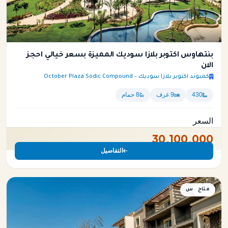
بنتهاوس اكتوبر بلازا سوديك المميزة بسعر خيالي احجز
الان
كمبوند اكتوبر بلازا سوديك – October Plaza Sodic Compound
430
9 غرف
8 حمام
السعر
30,100,000
التفاصيل
متاح
بنتهاوس