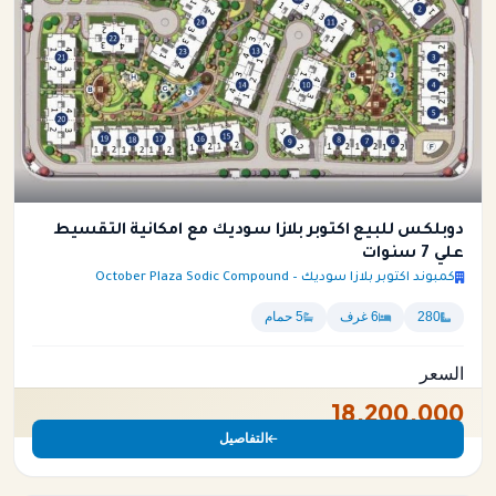
دوبلكس للبيع اكتوبر بلازا سوديك مع امكانية التقسيط
علي 7 سنوات
كمبوند اكتوبر بلازا سوديك – October Plaza Sodic Compound
280
6 غرف
5 حمام
السعر
18,200,000
التفاصيل