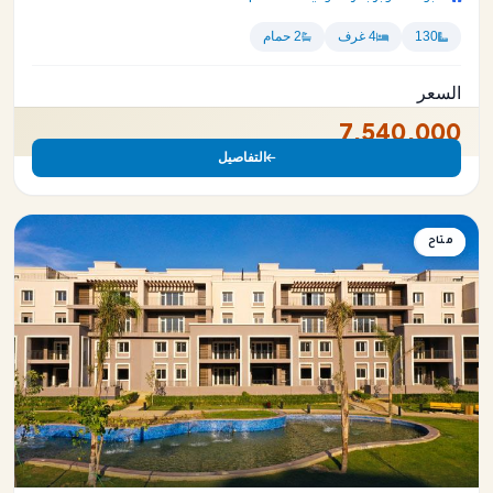
130
4 غرف
2 حمام
السعر
7,540,000
التفاصيل
متاح
شقة