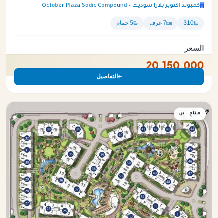
كمبوند اكتوبر بلازا سوديك – October Plaza Sodic Compound
310
7 غرف
5 حمام
السعر
20,150,000
التفاصيل
متاح
دوبلكس