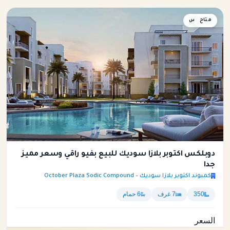
متاح
دوبلكس
دوبلكس اكتوبر بلازا سوديك للبيع بفيو راقي وسعر مميز
جدا
كمبوند اكتوبر بلازا سوديك – October Plaza Sodic Compound
350
7 غرف
6 حمام
السعر