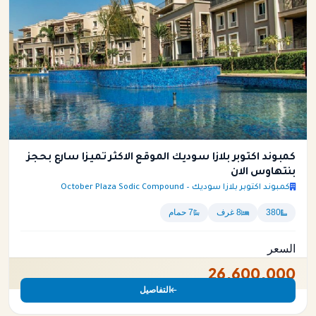
كمبوند اكتوبر بلازا سوديك الموقع الاكثر تميزا سارع بحجز
بنتهاوس الان
كمبوند اكتوبر بلازا سوديك – October Plaza Sodic Compound
380
8 غرف
7 حمام
السعر
26,600,000
التفاصيل