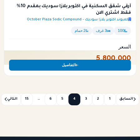
أرقي شقق السكنية في اكتوبر بلازا سوديك بمقدم 10%
فقط اشتري الان
كمبوند اكتوبر بلازا سوديك – October Plaza Sodic Compound
100
3 غرف
2 حمام
السعر
5,800,000
التفاصيل
السابق
1
2
3
4
5
6
…
15
التالي