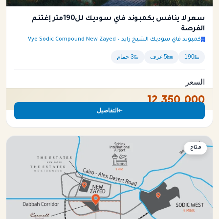
سعر لا ينافس بكمبوند فاي سوديك لل190متر إغتنم
الفرصة
كمبوند فاي سوديك الشيخ زايد – Vye Sodic Compound New Zayed
190
5 غرف
3 حمام
السعر
12,350,000
التفاصيل
متاح
شقة