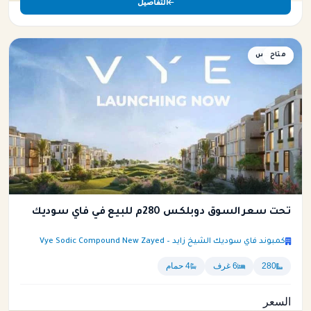
التفاصيل
متاح
دوبلكس
تحت سعر السوق دوبلكس 280م للبيع في فاي سوديك
كمبوند فاي سوديك الشيخ زايد – Vye Sodic Compound New Zayed
280
6 غرف
4 حمام
السعر