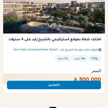
امتلك شقة بموقع استراتيجي بالشيخ زايد على 4 سنوات
كمبوند فاي سوديك الشيخ زايد – Vye Sodic Compound New Zayed
100
3 غرف
2 حمام
السعر
6,500,000
التفاصيل