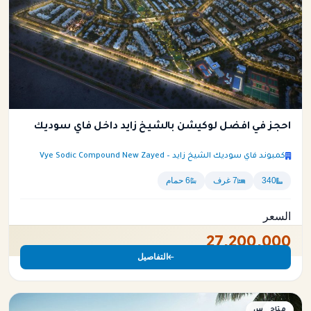
احجز في افضل لوكيشن بالشيخ زايد داخل فاي سوديك
كمبوند فاي سوديك الشيخ زايد – Vye Sodic Compound New Zayed
340
7 غرف
6 حمام
السعر
27,200,000
التفاصيل
متاح
بنتهاوس