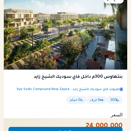
بنتهاوس 300م داخل فاي سوديك الشيخ زايد
كمبوند فاي سوديك الشيخ زايد – Vye Sodic Compound New Zayed
300
6 غرف
5 حمام
السعر
24,000,000