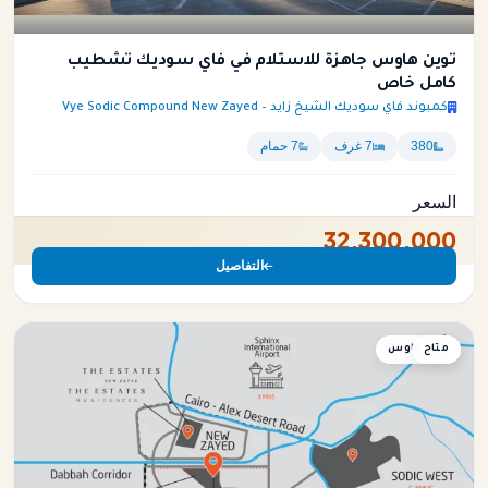
توين هاوس جاهزة للاستلام في فاي سوديك تشطيب
كامل خاص
كمبوند فاي سوديك الشيخ زايد – Vye Sodic Compound New Zayed
380
7 غرف
7 حمام
السعر
32,300,000
التفاصيل
متاح
تاون هاوس