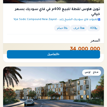
توين هاوس لقطة للبيع 400م في فاي سوديك بسعر
خيالي
كمبوند فاي سوديك الشيخ زايد – Vye Sodic Compound New Zayed
400
8 غرف
8 حمام
السعر
34,000,000
التفاصيل
متاح
توين هاوس