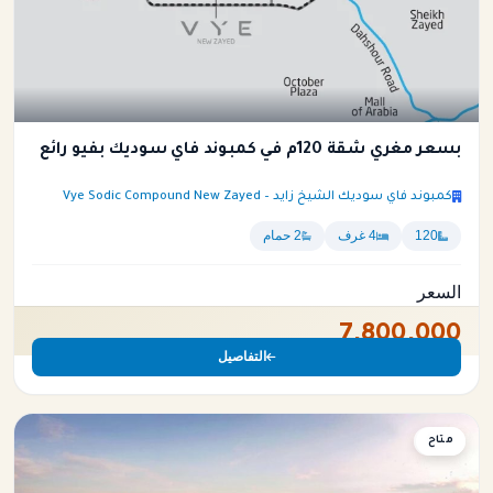
بسعر مغري شقة 120م في كمبوند فاي سوديك بفيو رائع
كمبوند فاي سوديك الشيخ زايد – Vye Sodic Compound New Zayed
120
4 غرف
2 حمام
السعر
7,800,000
التفاصيل
متاح
شقة