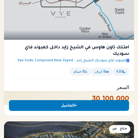
امتلك تاون هاوس في الشيخ زايد داخل كمبوند فاي
سوديك
كمبوند فاي سوديك الشيخ زايد – Vye Sodic Compound New Zayed
430
9 غرف
8 حمام
السعر
30,100,000
التفاصيل
متاح
بنتهاوس