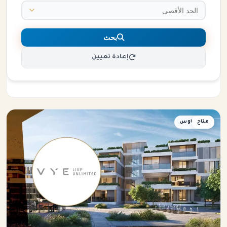
بحث
إعادة تعيين
متاح
توين هاوس